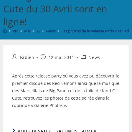
Cute du 30 Avril sont en
ligne!
>
PM
>
Mai
>
12
>
News
>
Les photos de la Release Party des Red-L
Auteur/autrice
Publication
Post
Fabien
12 mai 2011
News
de
publiée :
category:
la
publication :
Après cette release party où vous avez pu découvrir le
premier disque des Red-Lemons ainsi que la musique
des Marseillais de Big Panda et de la folie de Kind Of
Cute, retrouvez les photos de cette soirée dans la
rubrique « Galerie Photos ».
VOUS DEVRIEZ ÉGALEMENT AIMER